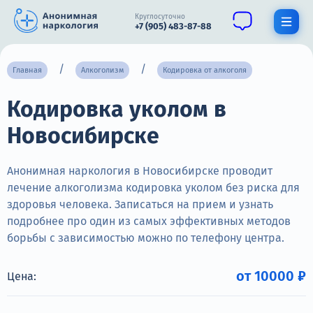
Круглосуточно
+7 (905) 483-87-88
Получить помощь специалиста
Главная
Алкоголизм
Кодировка от алкоголя
Кодировка уколом в
О нас
Новосибирске
Наркомания
Алкоголизм
Анонимная наркология в Новосибирске проводит
лечение алкоголизма кодировка уколом без риска для
Нарколог
здоровья человека. Записаться на прием и узнать
подробнее про один из самых эффективных методов
Стационар
борьбы с зависимостью можно по телефону центра.
Психиатрия
от 10000 ₽
Цена:
Цены