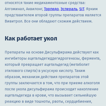
относятся такие медикаментозные средства:
Алгоминал, Аквилонг,
Торпедо
,
Эспераль
,
SIT
. Ярким
представителем второй группы препаратов является
Вивитрол. Все они обладают схожим действием.
Как работает укол
Препараты на основе Дисульфирама действуют как
ингибиторы ацетальдегиддегидрогеназы, фермента,
который превращает ацетальдегид (метаболит
этилового спирта) в уксусную кислоту. Таким
образом, механизм действия препаратов этой
группы заключается в том, что при приеме алкоголя
после укола дисульфирама происходит накопление
ацетальдегида в крови, что вызывает сильнейшую
реакцию в виде тошноты, рвоты, сердцебиения,