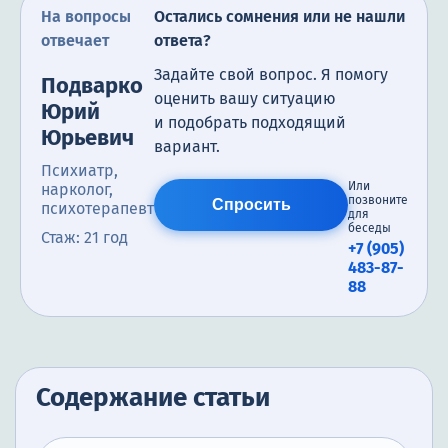
На вопросы
Остались сомнения или не нашли
отвечает
ответа?
Задайте свой вопрос. Я помогу
Подварко
оценить вашу ситуацию
Юрий
и подобрать подходящий
Юрьевич
вариант.
Психиатр,
Или
нарколог,
позвоните
Спросить
психотерапевт
для
беседы
Стаж: 21 год
+7 (905)
483-87-
88
Содержание статьи