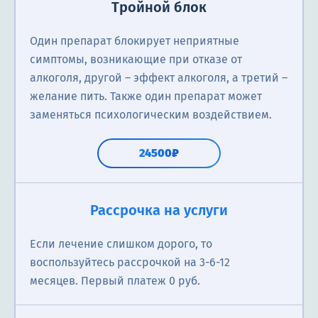
Тройной блок
Один препарат блокирует неприятные
симптомы, возникающие при отказе от
алкоголя, другой – эффект алкоголя, а третий –
желание пить. Также один препарат может
заменяться психологическим воздействием.
24500₽
Первичная консультация нарколога
Справка о кодировании
Первичная консультация нарколога
Рассрочка на услуги
Нарколог анализирует состояние пациента в
Иногда необходима для предоставления
Нарколог анализирует состояние пациента в
Если лечение слишком дорого, то
отношении наркологических проблем; выявление
официального заявления о наличии зависимости
отношении наркологических проблем; выявление
воспользуйтесь рассрочкой на 3-6-12
наличия зависимости; назначение
для получения медицинской помощи, документов,
наличия наркотической зависимости; назначение
месяцев. Первый платеж 0 руб.
соответствующего лечения; консультацию
суда, заграничных поездок и устройства на работу.
соответствующего лечения; консультацию
родственников о проблеме зависимости близкого
родственников о проблеме зависимости близкого