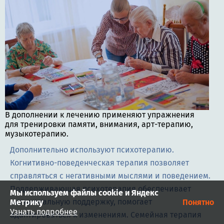
В дополнении к лечению применяют упражнения
для тренировки памяти, внимания, арт-терапию,
музыкотерапию.
Дополнительно используют психотерапию.
Когнитивно-поведенческая терапия позволяет
справляться с негативными мыслями и поведением.
Поддерживающая психотерапия обеспечивает
Мы используем файлы cookie и Яндекс
эмоциональную поддержку, помогает
Метрику
Понятно
Узнать подробнее
адаптироваться к изменениям. Семейная терапия