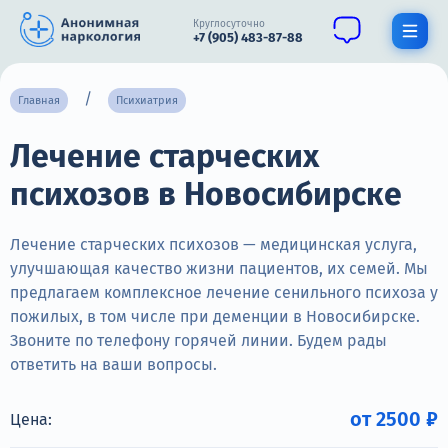
Круглосуточно
+7 (905) 483-87-88
Получить помощь специалиста
Главная
Психиатрия
Лечение старческих
О нас
психозов в Новосибирске
Наркомания
Алкоголизм
Лечение старческих психозов — медицинская услуга,
улучшающая качество жизни пациентов, их семей. Мы
Нарколог
предлагаем комплексное лечение сенильного психоза у
пожилых, в том числе при деменции в Новосибирске.
Стационар
Звоните по телефону горячей линии. Будем рады
ответить на ваши вопросы.
Психиатрия
Цены
от 2500 ₽
Цена: