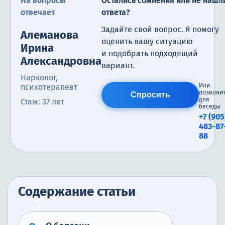
На вопросы
Остались сомнения или не нашл
отвечает
ответа?
Задайте свой вопрос. Я помогу
Алеманова
оценить вашу ситуацию
Ирина
и подобрать подходящий
Александровна
вариант.
Нарколог,
Или
психотерапевт
позвони
Спросить
для
Стаж: 37 лет
беседы
+7 (905
483-87
88
Содержание статьи