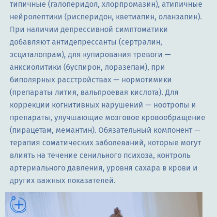
типичные (галоперидол, хлорпромазин), атипичные
нейролептики (рисперидон, кветиапин, оланзапин).
При наличии депрессивной симптоматики
добавляют антидепрессанты (сертралин,
эсциталопрам), для купирования тревоги —
анксиолитики (буспирон, лоразепам), при
биполярных расстройствах — нормотимики
(препараты лития, вальпроевая кислота). Для
коррекции когнитивных нарушений — ноотропы и
препараты, улучшающие мозговое кровообращение
(пирацетам, мемантин). Обязательный компонент —
терапия соматических заболеваний, которые могут
влиять на течение сенильного психоза, контроль
артериального давления, уровня сахара в крови и
других важных показателей.