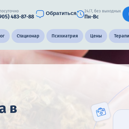
лосуточно
24/7, без выходных
Обратиться
(905) 483-87-88
Пн-Вс
ог
Стационар
Психиатрия
Цены
Терап
а в