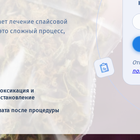
ет лечение спайсовой
это сложный процесс,
От
по
токсикация и
сстановление
лата после процедуры