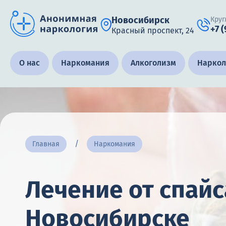
Новосибирск
Круг
+7 
Красный проспект, 24
Получить помощь специалиста
О нас
Наркомания
Алкоголизм
Наркол
Круглосуточно, анонимно
+7 (905) 483-87-88
Адрес call-центра
Главная
Наркомания
Новосибирск, Красный проспект, 24
Лечение от спайс
Новосибирске