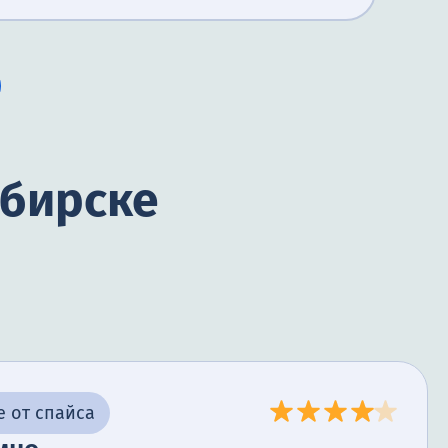
ибирске
 от спайса