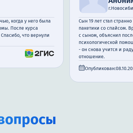
Анони
г.Новосиб
чью, когда у него была
Сын 19 лет стал странно
омы. После курса
пакетики со спайсом. В
 Спасибо, что вернули
с сыном, объяснил посл
психологической помощ
- он снова учится и ра
отношение.
Опубликован:
08.10.2
вопросы