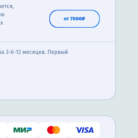
ется,
ую
от 7000₽
ых
а 3-6-12 месяцев. Первый