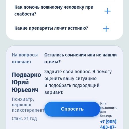
Как помочь пожилому человеку при
слабости?
Какие препараты лечат астению?
На вопросы
Остались сомнения или не нашли
отвечает
ответа?
Задайте свой вопрос. Я помогу
Подварко
оценить вашу ситуацию
Юрий
и подобрать подходящий
Юрьевич
вариант.
Психиатр,
Или
нарколог,
позвоните
Спросить
психотерапевт
для
беседы
Стаж: 21 год
+7 (905)
483-87-