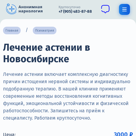
Круглосуточно
+7 (905) 483-87-88
Получить помощь специалиста
Главная
Психиатрия
Лечение астении в
О нас
Новосибирске
Наркомания
Алкоголизм
Лечение астении включает комплексную диагностику
причин истощения нервной системы и индивидуально
Нарколог
подобранную терапию. В нашей клинике применяют
современные методы восстановления когнитивных
Стационар
функций, эмоциональной устойчивости и физической
работоспособности. Запишитесь на приём к
Психиатрия
специалисту. Работаем круглосуточно.
Цены
3000 ₽
Цена: