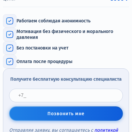
Терапия
Контакты
Работаем соблюдая анонимность
Мотивация без физического и морального
давления
Без постановки на учет
Круглосуточно, анонимно
+7 (905) 483-87-88
Оплата после процедуры
Адрес call-центра
Новосибирск, Красный проспект, 24
Получите бесплатную консультацию специалиста
Позвонить мне
Отправляя заявку, вы соглашаетесь с
политикой