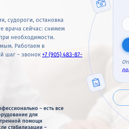
я, судороги, остановка
те врача сейчас: снимем
 при необходимости.
мым. Работаем в
й шаг – звонок
+7 (905) 483-87-
От
по
фессионально – есть все
орудование для
стренной помощи
ле стабилизации –