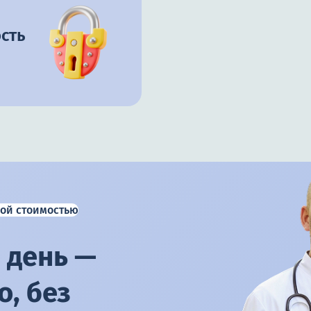
сть
ой стоимостью
 день —
, без