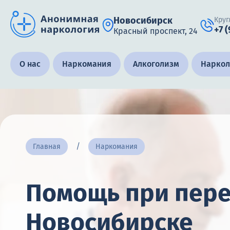
Новосибирск
Круг
+7 
Красный проспект, 24
Получить помощь специалиста
О нас
Наркомания
Алкоголизм
Наркол
Круглосуточно, анонимно
+7 (905) 483-87-88
Адрес call-центра
Главная
Наркомания
Новосибирск, Красный проспект, 24
Помощь при пере
Новосибирске