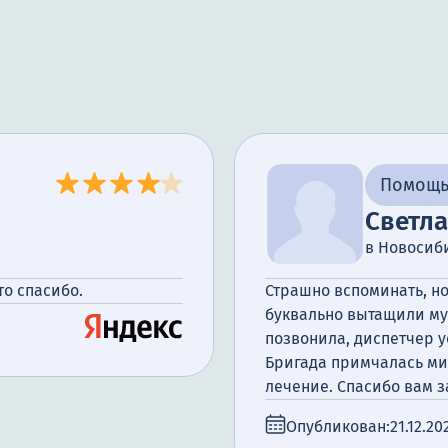
Помощь
Светл
в Новосиб
то спасибо.
Страшно вспоминать, н
буквально вытащили мужа
позвонила, диспетчер у
Бригада примчалась мин
лечение. Спасибо вам з
Опубликован:
21.12.20