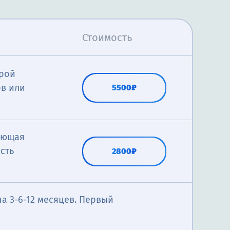
Стоимость
трой
в или
5500₽
ающая
сть
2800₽
а 3-6-12 месяцев. Первый