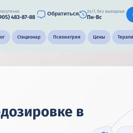
лосуточно
24/7, без выходных
Обратиться
(905) 483-87-88
Пн-Вс
ог
Стационар
Психиатрия
Цены
Терап
дозировке в