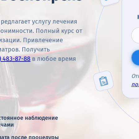
редлагает услугу лечения
онимности. Полный курс от
изации. Привлечение
иатров. Получить
) 483-87-88
в любое время
От
по
стоянное наблюдение
ачами
лата после процедуры