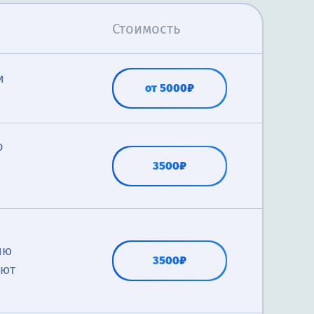
Стоимость
и
от 5000₽
о
3500₽
ию
3500₽
яют