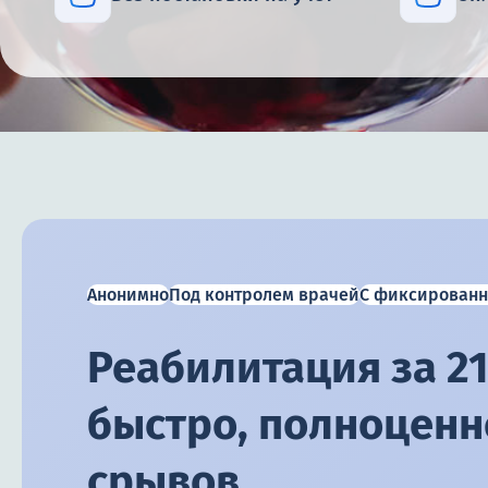
Анонимно
Под контролем врачей
С фиксированн
Реабилитация за 21
быстро, полноценно
срывов