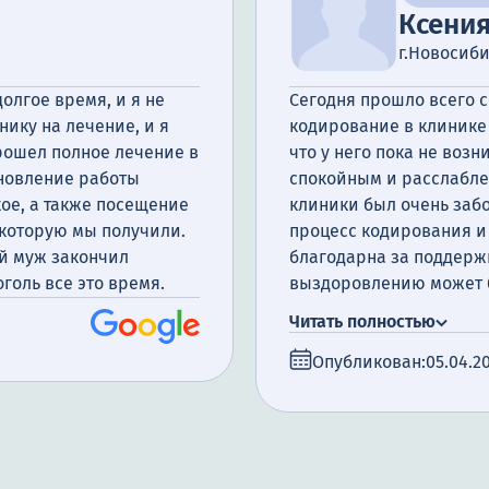
Ксени
г.Новосиб
олгое время, и я не
Сегодня прошло всего с
нику на лечение, и я
кодирование в клинике 
прошел полное лечение в
что у него пока не возн
ановление работы
спокойным и расслаблен
ое, а также посещение
клиники был очень заб
 которую мы получили.
процесс кодирования и 
ой муж закончил
благодарна за поддержк
оголь все это время.
выздоровлению может б
справимся.
Читать полностью
Опубликован:
05.04.2