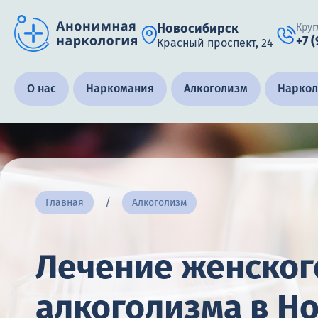
Новосибирск
Круг
+7 
Красный проспект, 24
Получить помощь специалиста
О нас
Наркомания
Алкоголизм
Наркол
Круглосуточно, анонимно
+7 (905) 483-87-88
Адрес call-центра
Главная
Алкоголизм
Новосибирск, Красный проспект, 24
Лечение женског
алкоголизма в Н