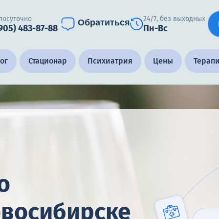
лосуточно
24/7, без выходных
Обратиться
(905) 483-87-88
Пн-Вс
ог
Стационар
Психиатрия
Цены
Терап
о
овосибирске