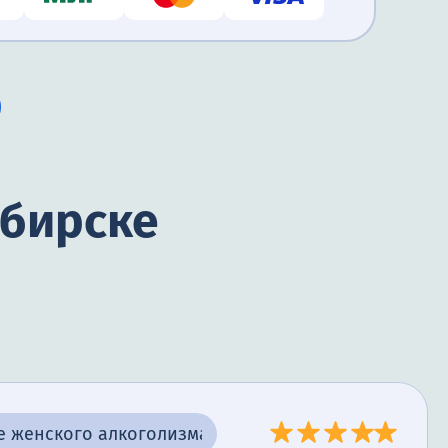
ибирске
е женского алкоголизма