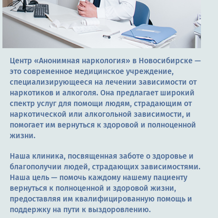
Терапия
Контакты
Центр «Анонимная наркология» в Новосибирске —
это современное медицинское учреждение,
Круглосуточно, анонимно
специализирующееся на лечении зависимости от
наркотиков и алкоголя. Она предлагает широкий
+7 (905) 483-87-88
спектр услуг для помощи людям, страдающим от
Адрес call-центра
наркотической или алкогольной зависимости, и
Новосибирск, Красный проспект, 24
помогает им вернуться к здоровой и полноценной
жизни.
Наша клиника, посвященная заботе о здоровье и
благополучии людей, страдающих зависимостями.
Наша цель — помочь каждому нашему пациенту
вернуться к полноценной и здоровой жизни,
предоставляя им квалифицированную помощь и
поддержку на пути к выздоровлению.