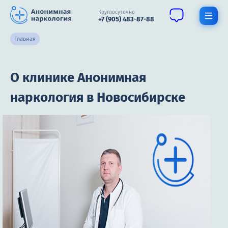
Круглосуточно
+7 (905) 483-87-88
Главная
Получить помощь специалиста
О клинике Анонимная
О нас
наркология в Новосибирске
Наркомания
Алкоголизм
Нарколог
Стационар
Психиатрия
Цены