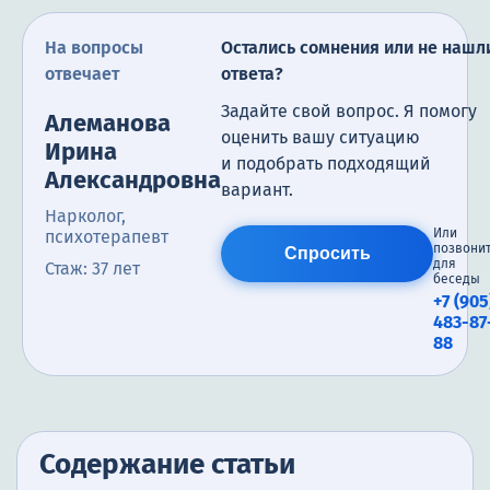
На вопросы
Остались сомнения или не нашл
отвечает
ответа?
Задайте свой вопрос. Я помогу
Алеманова
оценить вашу ситуацию
Ирина
и подобрать подходящий
Александровна
вариант.
Нарколог,
Или
психотерапевт
позвони
Спросить
для
Стаж: 37 лет
беседы
+7 (905
483-87
88
Содержание статьи