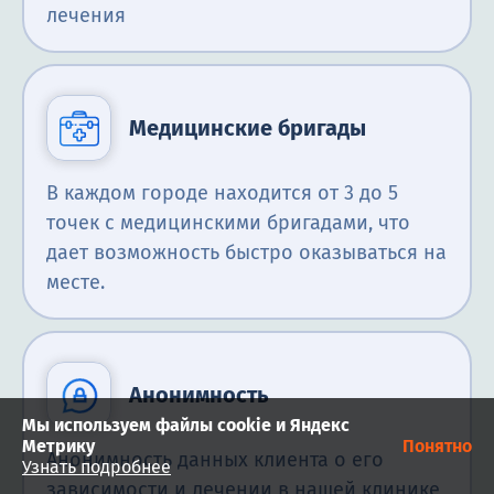
лечения
Медицинские бригады
В каждом городе находится от 3 до 5
точек с медицинскими бригадами, что
дает возможность быстро оказываться на
месте.
Анонимность
Мы используем файлы cookie и Яндекс
Метрику
Понятно
Анонимность данных клиента о его
Узнать подробнее
зависимости и лечении в нашей клинике