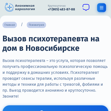
Круглосуточно
+7 (905) 483-87-88
Получить помощь специалиста
Главная
Психиатрия
Вызов психотерапевта на
О нас
дом в Новосибирске
Наркомания
Алкоголизм
Вызов психотерапевта – это услуга, которая позволяет
получить профессиональную психологическую помощь
Нарколог
и поддержку в домашних условиях. Психотерапевт
проводит сеансы терапии, используя различные
Стационар
методы и техники для работы с тревогой, фобиями и
пр. Выезд проводится анонимно и круглосуточно.
Психиатрия
Звоните!
Цены