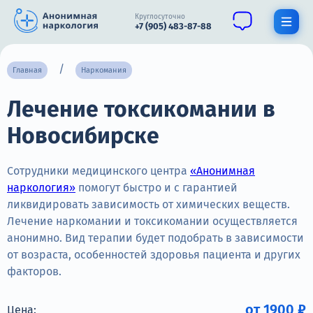
Круглосуточно
+7 (905) 483-87-88
Получить помощь специалиста
Главная
Наркомания
Лечение токсикомании в
О нас
Новосибирске
Наркомания
Алкоголизм
Сотрудники медицинского центра
«Анонимная
наркология»
помогут быстро и с гарантией
Нарколог
ликвидировать зависимость от химических веществ.
Лечение наркомании и токсикомании осуществляется
Стационар
анонимно. Вид терапии будет подобрать в зависимости
от возраста, особенностей здоровья пациента и других
Психиатрия
факторов.
Цены
от 1900 ₽
Цена: