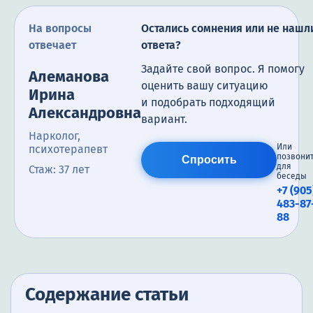
На вопросы
Остались сомнения или не нашл
отвечает
ответа?
Задайте свой вопрос. Я помогу
Алеманова
оценить вашу ситуацию
Ирина
и подобрать подходящий
Александровна
вариант.
Нарколог,
Или
психотерапевт
позвони
Спросить
для
Стаж: 37 лет
беседы
+7 (905
483-87
88
Содержание статьи