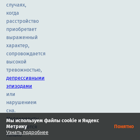
случаях,
когда
расстройство
приобретает
выраженный
характер,
сопровождается
высокой
тревожностью,
депрессивными
эпизодами
или
нарушением
сна.
Медикаменты
Мы используем файлы cookie и Яндекс
Метрику
Понятно
назначаются
Узнать подробнее
только