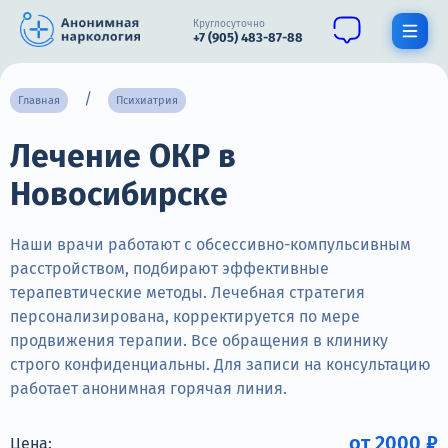
Круглосуточно
+7 (905) 483-87-88
Получить помощь специалиста
Главная
Психиатрия
Лечение ОКР в
О нас
Новосибирске
Наркомания
Алкоголизм
Наши врачи работают с обсессивно-компульсивным
расстройством, подбирают эффективные
Нарколог
терапевтические методы. Лечебная стратегия
персонализирована, корректируется по мере
Стационар
продвижения терапии. Все обращения в клинику
строго конфиденциальны. Для записи на консультацию
Психиатрия
работает анонимная горячая линия.
Цены
от 2000 ₽
Цена: