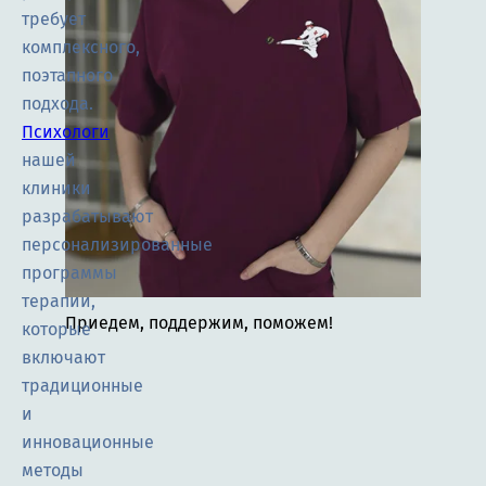
требует
комплексного,
поэтапного
подхода.
Психологи
нашей
клиники
разрабатывают
персонализированные
программы
терапии,
Приедем, поддержим, поможем!
которые
включают
традиционные
и
инновационные
методы