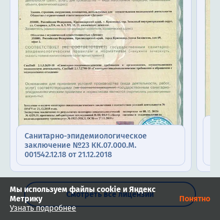
Пр
Санитарно-эпидемиологическое
э
заключение №23 КК.07.000.М.
№2
001542.12.18 от 21.12.2018
21
Мы используем файлы cookie и Яндекс
Смотреть все лицензии
Метрику
Понятно
Узнать подробнее