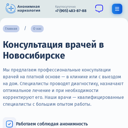
Круглосуточно
+7 (905) 483-87-88
Получить помощь специалиста
Главная
О нас
Консультация врачей в
О нас
Новосибирске
Наркомания
Алкоголизм
Мы предлагаем профессиональные консультации
врачей на платной основе — в клинике или с выездом
Нарколог
на дом. Специалисты проводят диагностику, назначают
оптимальное лечение и при необходимости
Стационар
корректируют его. Наши врачи — квалифицированные
специалисты с большим опытом работы.
Психиатрия
Цены
Работаем соблюдая анонимность