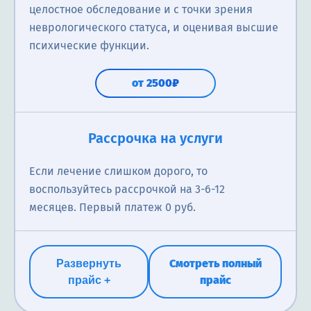
целостное обследование и с точки зрения
неврологического статуса, и оценивая высшие
психические функции.
от 2500₽
Детский психотерапевт
Психиатр
Рассрочка на услуги
Детский психотерапевт — врач, занимающийся
Консультация психиатра ― это прием врача с
Если лечение слишком дорого, то
диагностикой и лечением психологических
выдачей рекомендаций по профилактике,
воспользуйтесь рассрочкой на 3-6-12
проблем, коррекцией поведения у детей в возрасте
диагностике, лечению психических заболеваний и
месяцев. Первый платеж 0 руб.
до 18 лет.
расстройств психики. С помощью
квалифицированного специалиста вы сможете
смягчить и вылечить такие отклонения, как
от 3000₽
Смотреть полный
Развернуть
шизофрения, панические атаки, депрессия,
прайс
прайс +
патологические страхи, неврозы и многие другие.