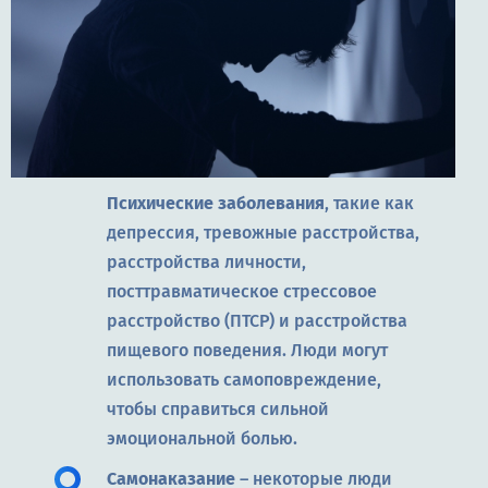
Психические заболевания
, такие как
депрессия, тревожные расстройства,
расстройства личности,
посттравматическое стрессовое
расстройство (ПТСР) и расстройства
пищевого поведения. Люди могут
использовать самоповреждение,
чтобы справиться сильной
эмоциональной болью.
Самонаказание
– некоторые люди