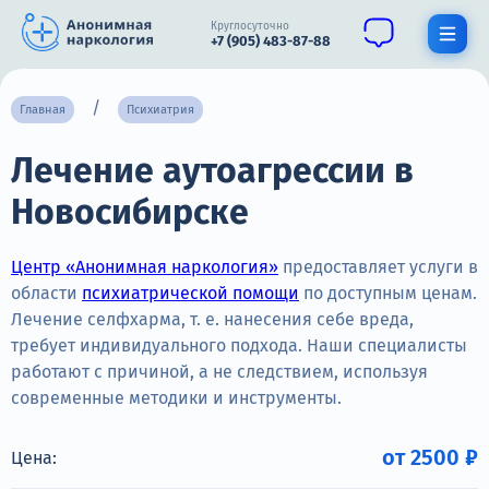
Круглосуточно
+7 (905) 483-87-88
Получить помощь специалиста
Главная
Психиатрия
Лечение аутоагрессии в
О нас
Новосибирске
Наркомания
Алкоголизм
Центр «Анонимная наркология»
предоставляет услуги в
области
психиатрической помощи
по доступным ценам.
Нарколог
Лечение селфхарма, т. е. нанесения себе вреда,
требует индивидуального подхода. Наши специалисты
Стационар
работают с причиной, а не следствием, используя
современные методики и инструменты.
Психиатрия
Цены
от 2500 ₽
Цена: