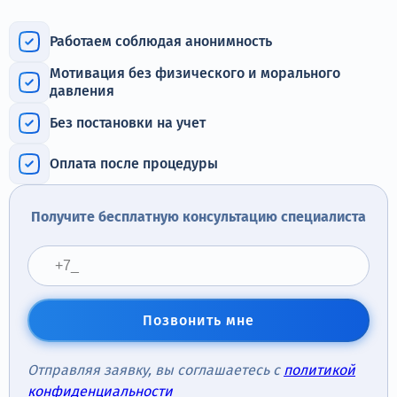
Терапия
Работаем соблюдая анонимность
Контакты
Мотивация без физического и морального
давления
Без постановки на учет
Круглосуточно, анонимно
Оплата после процедуры
+7 (905) 483-87-88
Адрес call-центра
Получите бесплатную консультацию специалиста
Новосибирск, Красный проспект, 24
Позвонить мне
Отправляя заявку, вы соглашаетесь с
политикой
конфиденциальности