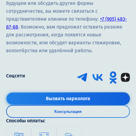
Терапия
будущем или обсудить другие формы
сотрудничества, вы можете связаться с
Контакты
представителями клиники по телефону:
+7 (905) 483-
87-88
. Возможно, вам предложат оставить резюме
для рассмотрения, когда появятся новые
возможности, или обсудят варианты стажировки,
волонтёрства или удалённой работы.
Круглосуточно, анонимно
+7 (905) 483-87-88
Адрес call-центра
Новосибирск, Красный проспект, 24
Соцсети
Вызвать нарколога
Консультация
Способы оплаты: